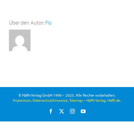
Über den Autor:
Flo
© Häfft-Verlag GmbH 1990 – 2025. Alle Rechte vorbehalten.
Impressum
,
Datenschutzhinweise
,
Sitemap
–
Häfft-Verlag
,
Häfft.de
.
Facebook
X
Instagram
YouTube