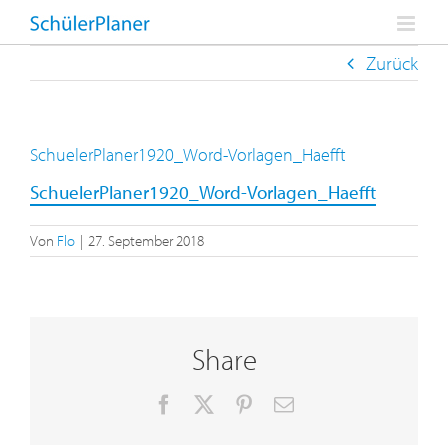
Zum
Inhalt
springen
Zurück
SchuelerPlaner1920_Word-Vorlagen_Haefft
SchuelerPlaner1920_Word-Vorlagen_Haefft
Von
Flo
|
27. September 2018
Share
Facebook
X
Pinterest
E-
Mail