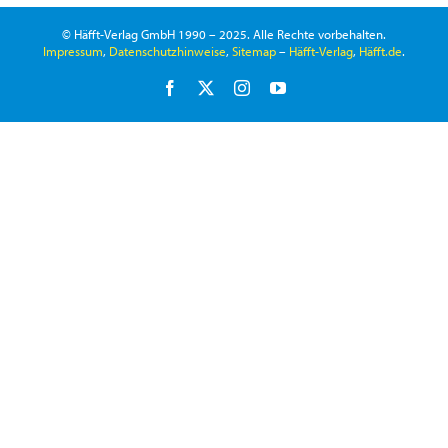
© Häfft-Verlag GmbH 1990 – 2025. Alle Rechte vorbehalten.
Impressum
,
Datenschutzhinweise
,
Sitemap
–
Häfft-Verlag
,
Häfft.de
.
Facebook
X
Instagram
YouTube