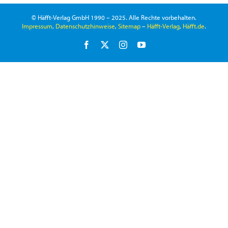
© Häfft-Verlag GmbH 1990 – 2025. Alle Rechte vorbehalten.
Impressum
,
Datenschutzhinweise
,
Sitemap
–
Häfft-Verlag
,
Häfft.de
.
Facebook
X
Instagram
YouTube