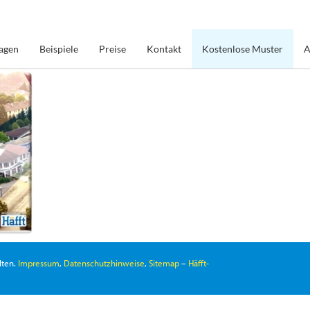
agen
Beispiele
Preise
Kontakt
Kostenlose Muster
A
lten.
Impressum
,
Datenschutzhinweise
,
Sitemap
–
Häfft-