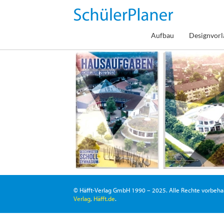
Zum
Inhalt
springen
Aufbau
Designvorl
© Häfft-Verlag GmbH 1990 – 2025. Alle Rechte vorbeha
Verlag
,
Häfft.de
.