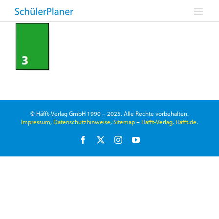
Zum
Inhalt
springen
© Häfft-Verlag GmbH 1990 – 2025. Alle Rechte vorbehalten.
Impressum
,
Datenschutzhinweise
,
Sitemap
–
Häfft-Verlag
,
Häfft.de
.
Facebook
X
Instagram
YouTube