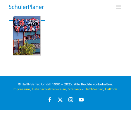
Zum
Inhalt
springen
© Häfft-Verlag GmbH 1990 – 2025. Alle Rechte vorbehalten.
Impressum
,
Datenschutzhinweise
,
Sitemap
–
Häfft-Verlag
,
Häfft.de
.
Facebook
X
Instagram
YouTube