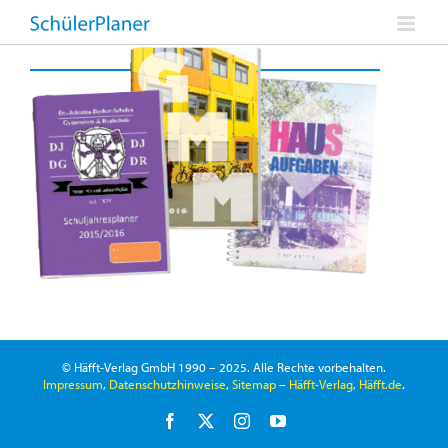
Zum
Inhalt
springen
© Häfft-Verlag GmbH 1990 – 2025. Alle Rechte vorbehalten.
Impressum
,
Datenschutzhinweise
,
Sitemap
–
Häfft-Verlag
,
Häfft.de
.
Facebook
X
Instagram
YouTube