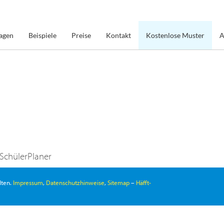
agen
Beispiele
Preise
Kontakt
Kostenlose Muster
A
 SchülerPlaner
lten.
Impressum
,
Datenschutzhinweise
,
Sitemap
–
Häfft-