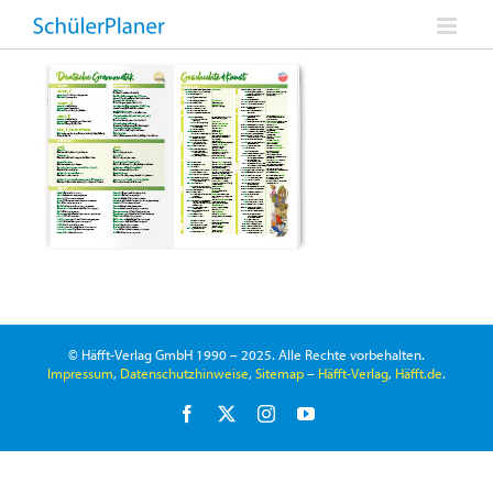
Zum
Inhalt
springen
© Häfft-Verlag GmbH 1990 – 2025. Alle Rechte vorbehalten.
Impressum
,
Datenschutzhinweise
,
Sitemap
–
Häfft-Verlag
,
Häfft.de
.
Facebook
X
Instagram
YouTube