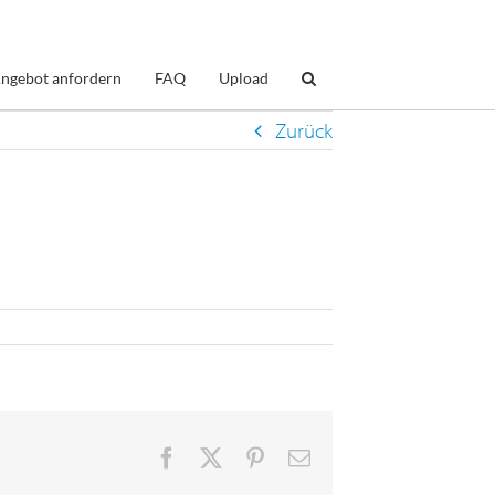
ngebot anfordern
FAQ
Upload
Zurück
Facebook
X
Pinterest
E-
Mail