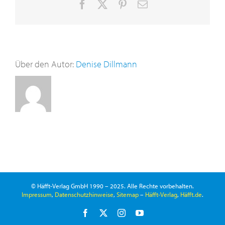
Facebook
X
Pinterest
E-
Mail
Über den Autor:
Denise Dillmann
© Häfft-Verlag GmbH 1990 – 2025. Alle Rechte vorbehalten.
Impressum
,
Datenschutzhinweise
,
Sitemap
–
Häfft-Verlag
,
Häfft.de
.
Facebook
X
Instagram
YouTube