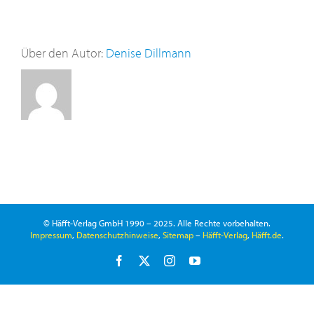
Über den Autor:
Denise Dillmann
© Häfft-Verlag GmbH 1990 – 2025. Alle Rechte vorbehalten.
Impressum
,
Datenschutzhinweise
,
Sitemap
–
Häfft-Verlag
,
Häfft.de
.
Facebook
X
Instagram
YouTube