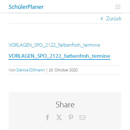
Zum
Inhalt
springen
Zurück
VORLAGEN_SPO_2122_farbenfroh_termine
VORLAGEN_SPO_2122_farbenfroh_termine
Von
Denise Dillmann
|
26. Oktober 2020
Share
Facebook
X
Pinterest
E-
Mail