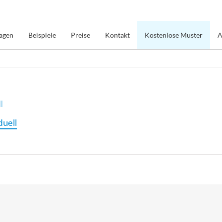
agen
Beispiele
Preise
Kontakt
Kostenlose Muster
A
l
uell