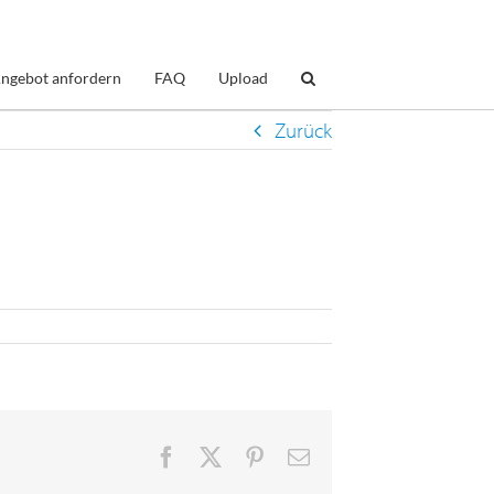
ngebot anfordern
FAQ
Upload
Zurück
Facebook
X
Pinterest
E-
Mail