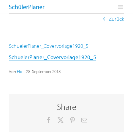
Zum
Inhalt
springen
Zurück
SchuelerPlaner_Covervorlage1920_5
SchuelerPlaner_Covervorlage1920_5
Von
Flo
|
28. September 2018
Share
Facebook
X
Pinterest
E-
Mail