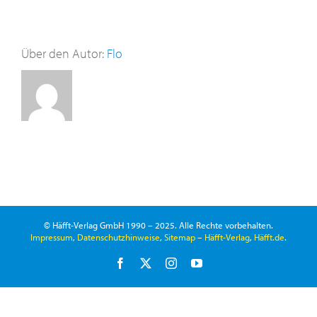
Über den Autor:
Flo
© Häfft-Verlag GmbH 1990 – 2025. Alle Rechte vorbehalten.
Impressum
,
Datenschutzhinweise
,
Sitemap
–
Häfft-Verlag
,
Häfft.de
.
Facebook
X
Instagram
YouTube