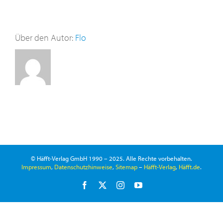
Über den Autor:
Flo
© Häfft-Verlag GmbH 1990 – 2025. Alle Rechte vorbehalten.
Impressum
,
Datenschutzhinweise
,
Sitemap
–
Häfft-Verlag
,
Häfft.de
.
Facebook
X
Instagram
YouTube