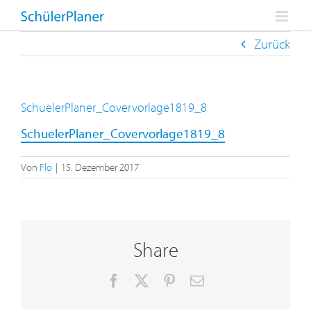
Zum
Inhalt
springen
Zurück
SchuelerPlaner_Covervorlage1819_8
SchuelerPlaner_Covervorlage1819_8
Von
Flo
|
15. Dezember 2017
Share
Facebook
X
Pinterest
E-
Mail