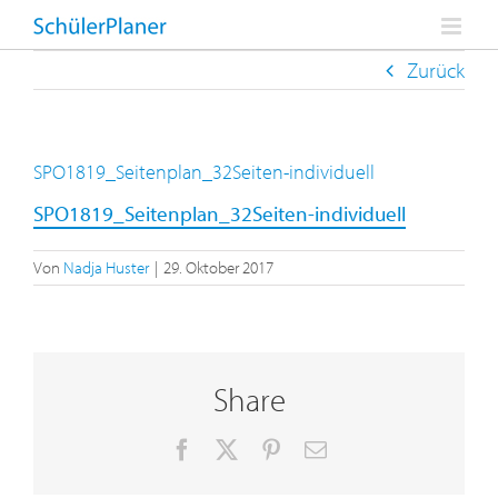
Zum
Inhalt
springen
Zurück
SPO1819_Seitenplan_32Seiten-individuell
SPO1819_Seitenplan_32Seiten-individuell
Von
Nadja Huster
|
29. Oktober 2017
Share
Facebook
X
Pinterest
E-
Mail