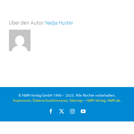
Über den Autor:
Nadja Huster
© Häfft-Verlag GmbH 1990 – 2025. Alle Rechte vorbehalten.
Impressum
,
Datenschutzhinweise
,
Sitemap
–
Häfft-Verlag
,
Häfft.de
.
Facebook
X
Instagram
YouTube